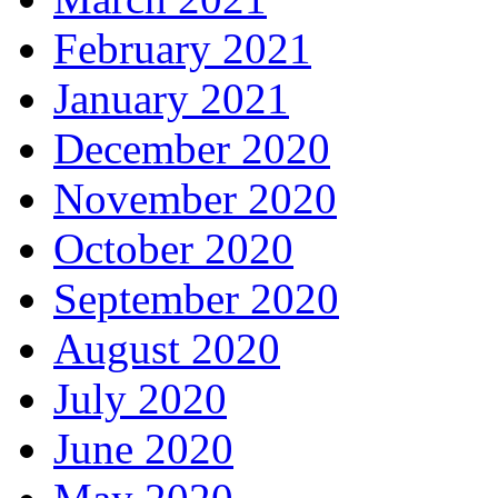
February 2021
January 2021
December 2020
November 2020
October 2020
September 2020
August 2020
July 2020
June 2020