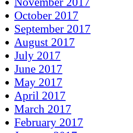
November 2017
October 2017
September 2017
August 2017
July 2017
June 2017
May 2017
April 2017
March 2017
February 2017