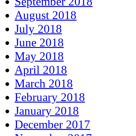
September 2018
August 2018
July 2018
June 2018
May 2018
April 2018
March 2018
February 2018
January 2018
December 2017