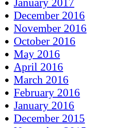
January 2017
December 2016
November 2016
October 2016
May 2016
April 2016
March 2016
February 2016
January 2016
December 2015