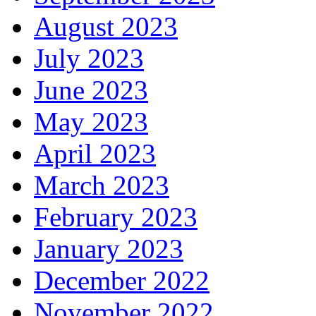
August 2023
July 2023
June 2023
May 2023
April 2023
March 2023
February 2023
January 2023
December 2022
November 2022