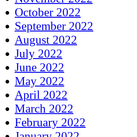
October 2022
September 2022
August 2022
July 2022
June 2022
May 2022
April 2022
March 2022
February 2022
January 2022