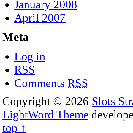
January 2008
April 2007
Meta
Log in
RSS
Comments
RSS
Copyright © 2026
Slots St
LightWord Theme
develop
top ↑