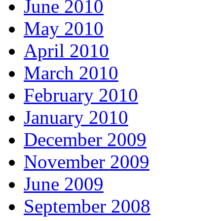
June 2010
May 2010
April 2010
March 2010
February 2010
January 2010
December 2009
November 2009
June 2009
September 2008