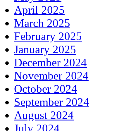
April 2025
March 2025
February 2025
January 2025
December 2024
November 2024
October 2024
September 2024
August 2024
July 2024