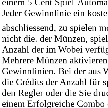
einem 5 Cent Spiel-Automate
Jeder Gewinnlinie ein koste
abschliessend, zu spielen m
nicht die. der Münzen, spie
Anzahl der im Wobei verfü
Mehrere Münzen aktivieren
Gewinnlinien. Bei der aus 
die Crédits der Anzahl für 
den Regler oder die Sie dr
einem Erfolgreiche Combo o