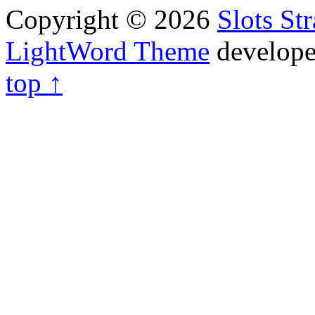
Copyright © 2026
Slots St
LightWord Theme
develop
top ↑