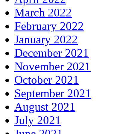
March 2022
February 2022
January 2022
December 2021
November 2021
October 2021
September 2021
August 2021
July 2021
June 2021