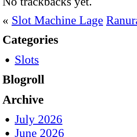
No trackbacks yet.
«
Slot Machine Lage
Ranur
Categories
Slots
Blogroll
Archive
July 2026
June 2026