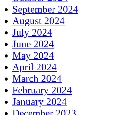
September 2024
August 2024
July 2024
June 2024
May 2024
April 2024
March 2024
February 2024
January 2024
December 2023