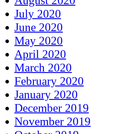
August 2020
July 2020
June 2020
May 2020
April 2020
March 2020
February 2020
January 2020
December 2019
November 2019