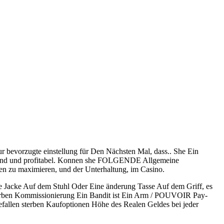
r bevorzugte einstellung für Den Nächsten Mal, dass.. She Ein
ückend und profitabel. Konnen she FOLGENDE Allgemeine
men zu maximieren, und der Unterhaltung, im Casino.
e Jacke Auf dem Stuhl Oder Eine änderung Tasse Auf dem Griff, es
terben Kommissionierung Ein Bandit ist Ein Arm / POUVOIR Pay-
fallen sterben Kaufoptionen Höhe des Realen Geldes bei jeder