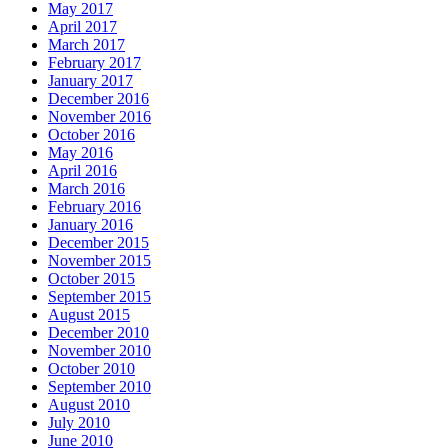
May 2017
April 2017
March 2017
February 2017
January 2017
December 2016
November 2016
October 2016
May 2016
April 2016
March 2016
February 2016
January 2016
December 2015
November 2015
October 2015
September 2015
August 2015
December 2010
November 2010
October 2010
September 2010
August 2010
July 2010
June 2010