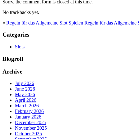
Sorry, the comment form is closed at this time.
No trackbacks yet.
«
Regeln für das Allgemeine Slot Spielen
Regeln für das Allgemeine S
Categories
Slots
Blogroll
Archive
July 2026
June 2026
May 2026
April 2026
March 2026
February 2026
January 2026
December 2025
November 2025
October 2025