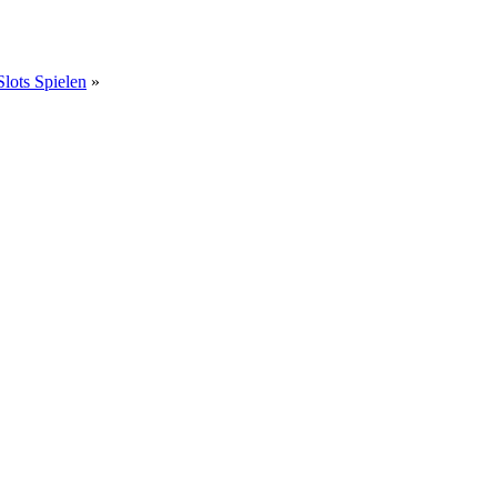
lots Spielen
»