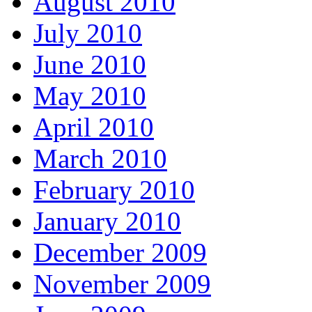
August 2010
July 2010
June 2010
May 2010
April 2010
March 2010
February 2010
January 2010
December 2009
November 2009