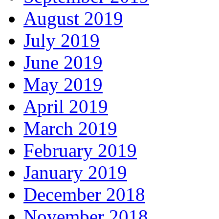
August 2019
July 2019
June 2019
May 2019
April 2019
March 2019
February 2019
January 2019
December 2018
November 2018