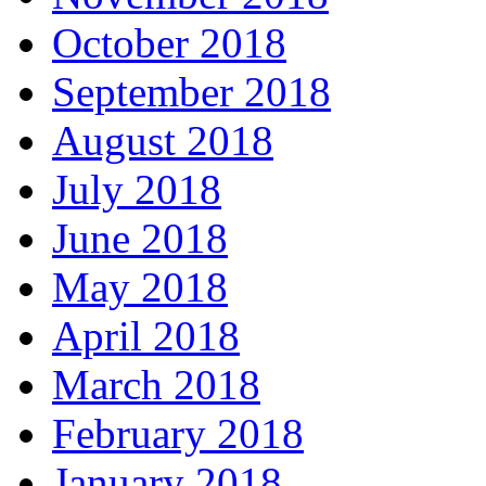
October 2018
September 2018
August 2018
July 2018
June 2018
May 2018
April 2018
March 2018
February 2018
January 2018