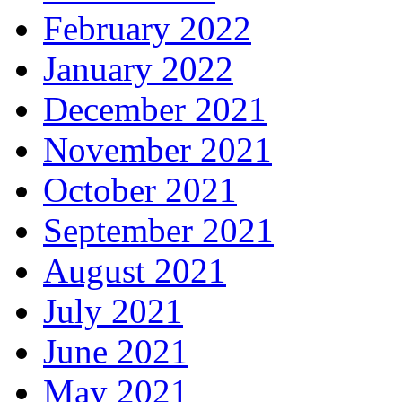
February 2022
January 2022
December 2021
November 2021
October 2021
September 2021
August 2021
July 2021
June 2021
May 2021