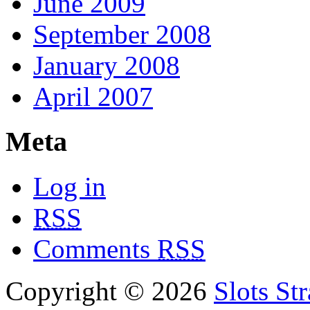
June 2009
September 2008
January 2008
April 2007
Meta
Log in
RSS
Comments
RSS
Copyright © 2026
Slots St