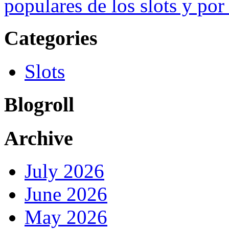
populares de los slots y por
Categories
Slots
Blogroll
Archive
July 2026
June 2026
May 2026