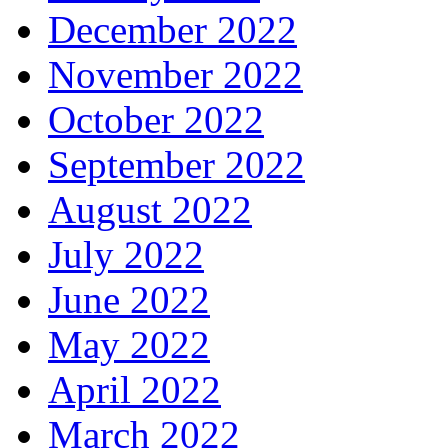
December 2022
November 2022
October 2022
September 2022
August 2022
July 2022
June 2022
May 2022
April 2022
March 2022