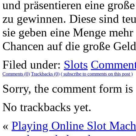
und präsentieren eine große
zu gewinnen. Diese sind teu
sie geben eine Menge mehr 
Chancen auf die große Gel
Filed under:
Slots
Comment
Comments (0)
Trackbacks (0)
( subscribe to comments on this post )
Sorry, the comment form is c
No trackbacks yet.
«
Playing Online Slot Mac