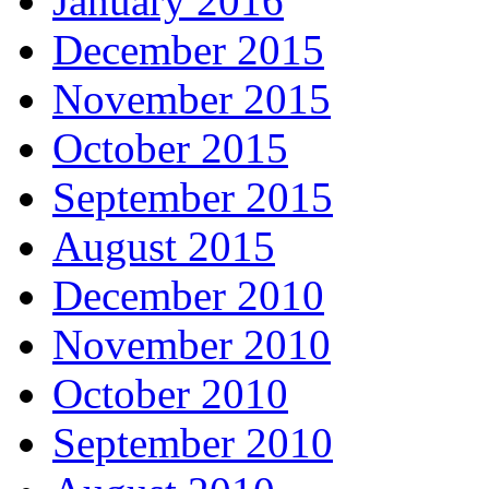
January 2016
December 2015
November 2015
October 2015
September 2015
August 2015
December 2010
November 2010
October 2010
September 2010