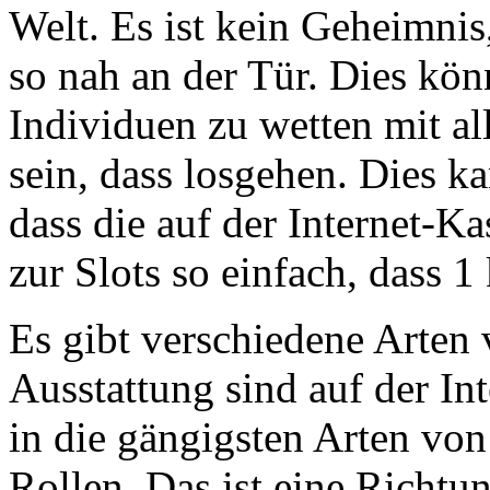
Welt. Es ist kein Geheimni
so nah an der Tür. Dies kön
Individuen zu wetten mit al
sein, dass losgehen. Dies k
dass die auf der Internet-
zur Slots so einfach, dass 
Es gibt verschiedene Arten 
Ausstattung sind auf der In
in die gängigsten Arten vo
Rollen. Das ist eine Richtu