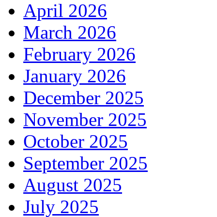
April 2026
March 2026
February 2026
January 2026
December 2025
November 2025
October 2025
September 2025
August 2025
July 2025