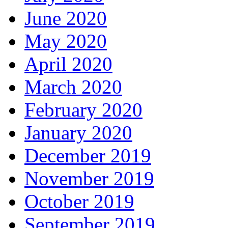
June 2020
May 2020
April 2020
March 2020
February 2020
January 2020
December 2019
November 2019
October 2019
September 2019