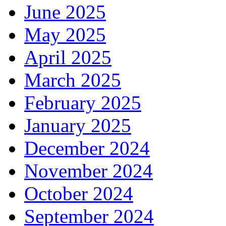
June 2025
May 2025
April 2025
March 2025
February 2025
January 2025
December 2024
November 2024
October 2024
September 2024